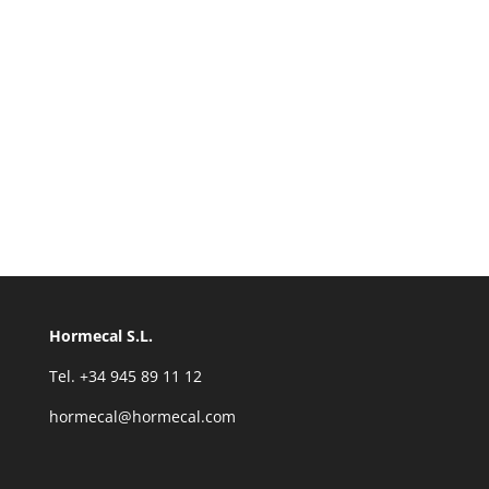
Hormecal S.L.
Tel. +34 945 89 11 12
hormecal@hormecal.com